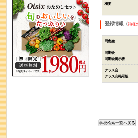
概要
登録情報（
詳細は
同窓生
同期会
同期会掲示板
クラス会
クラス会掲示板