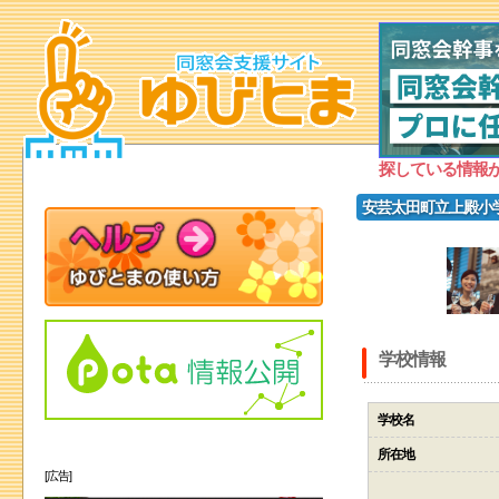
探している情報
安芸太田町立上殿小
学校情報
学校名
所在地
[広告]