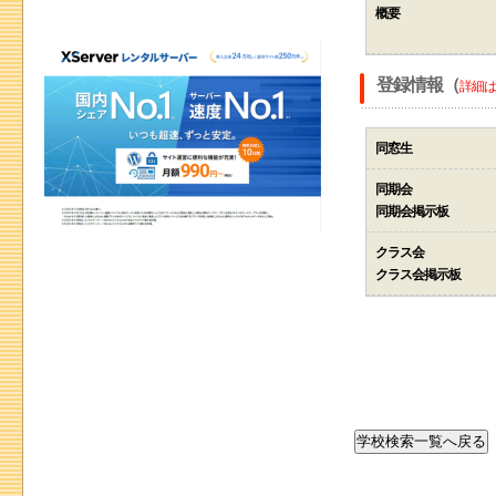
概要
登録情報（
詳細は
同窓生
同期会
同期会掲示板
クラス会
クラス会掲示板