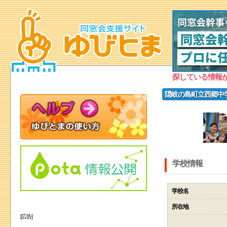
探している情報
隠岐の島町立西郷中
学校情報
学校名
所在地
[広告]