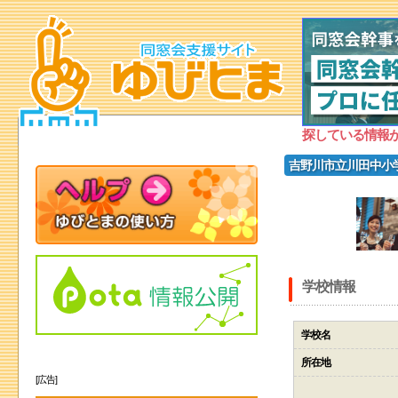
探している情報
吉野川市立川田中小
学校情報
学校名
所在地
[広告]