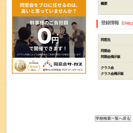
概要
登録情報（
詳細は
同窓生
同期会
同期会掲示板
クラス会
クラス会掲示板