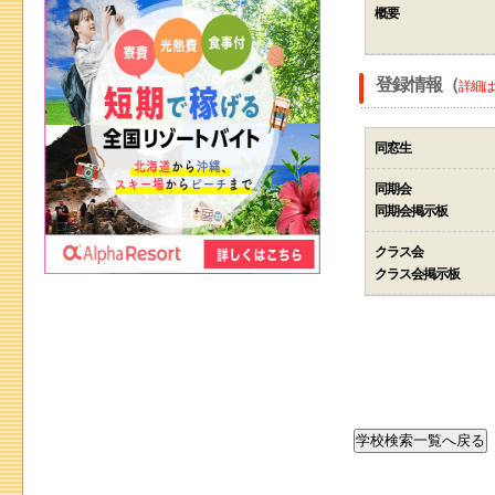
概要
登録情報（
詳細は
同窓生
同期会
同期会掲示板
クラス会
クラス会掲示板