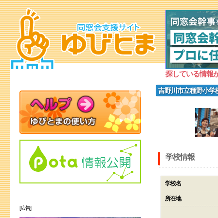
探している情報
吉野川市立種野小学
学校情報
学校名
所在地
[広告]