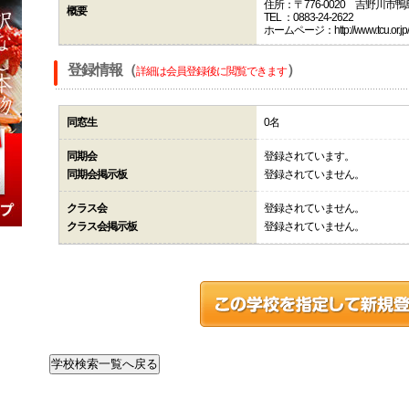
住所：〒776-0020 吉野川市
概要
TEL ：0883-24-2622
ホームページ：http://www.tcu.or.jp/k
登録情報（
）
詳細は会員登録後に閲覧できます
同窓生
0名
同期会
登録されています。
同期会掲示板
登録されていません。
クラス会
登録されていません。
クラス会掲示板
登録されていません。