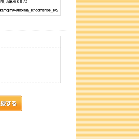
鴨島町西麻植８５?２
amojima/kamojima_school/nishioe_syo/