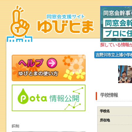
探している情報
吉野川市立上浦小学
学校情報
学校名
所在地
[広告]