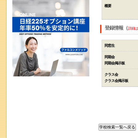
概要
登録情報（
詳細は
同窓生
同期会
同期会掲示板
クラス会
クラス会掲示板