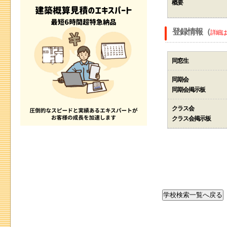
概要
登録情報（
詳細は
同窓生
同期会
同期会掲示板
クラス会
クラス会掲示板