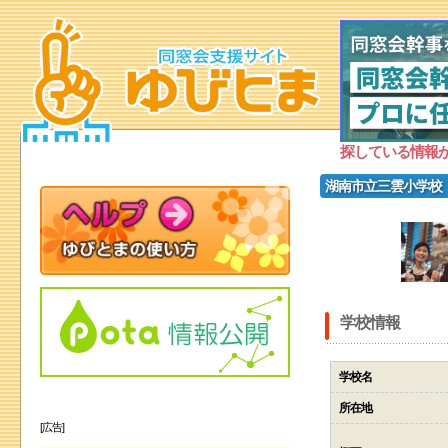
探している情報
湖南市立三雲小学校
学校情報
学校名
所在地
[広告]