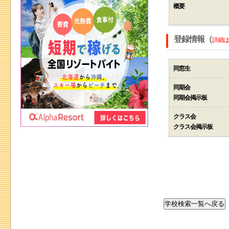
概要
登録情報（
詳細は
同窓生
同期会
同期会掲示板
クラス会
クラス会掲示板