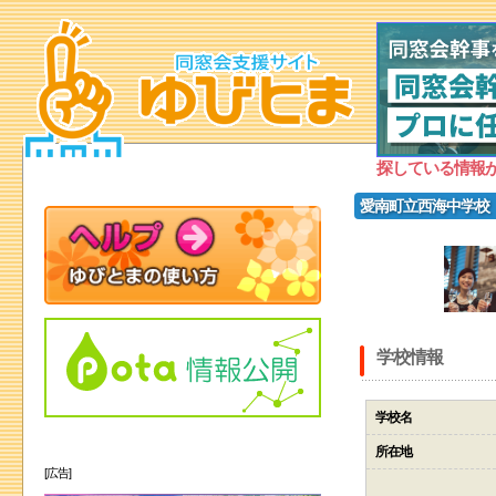
探している情報
愛南町立西海中学校
学校情報
学校名
所在地
[広告]