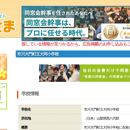
探している情報が見つかるかも。広告掲載のお申し込みも
市川大門町立大同小学校
学校情報
学校名
市川大門町立大同小学校
所在地
（日本）山梨県西八代郡
概要
市川大門町立大同小学校に在籍