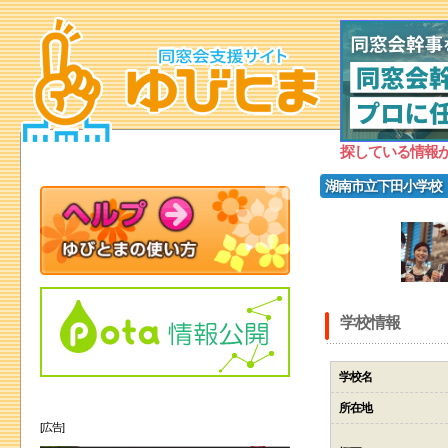
探している情報
湖南市立下田小学校
学校情報
学校名
所在地
[広告]