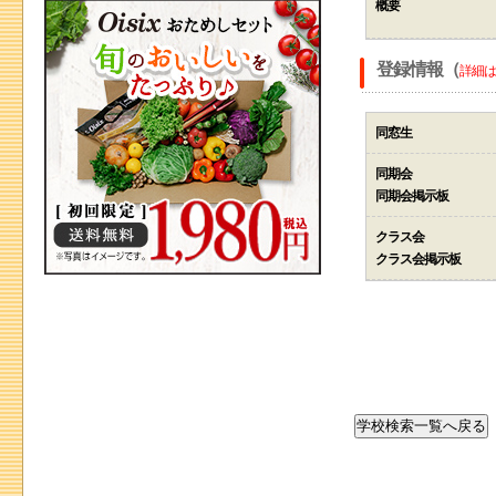
概要
登録情報（
詳細は
同窓生
同期会
同期会掲示板
クラス会
クラス会掲示板