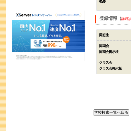
概要
登録情報（
詳細は
同窓生
同期会
同期会掲示板
クラス会
クラス会掲示板