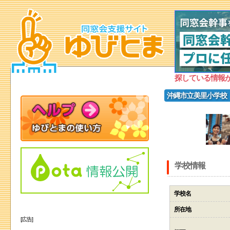
探している情報
沖縄市立美里小学校
学校情報
学校名
所在地
[広告]