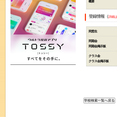
概要
登録情報（
詳細は
同窓生
同期会
同期会掲示板
クラス会
クラス会掲示板