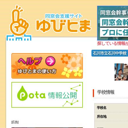
探している情報
石川市立石川中学校
学校情報
学校名
所在地
[広告]