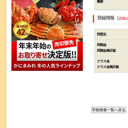
概要
登録情報（
詳細は
同窓生
同期会
同期会掲示板
クラス会
クラス会掲示板