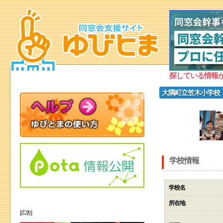
探している情報
大隅町立笠木小学校
学校情報
学校名
所在地
[広告]