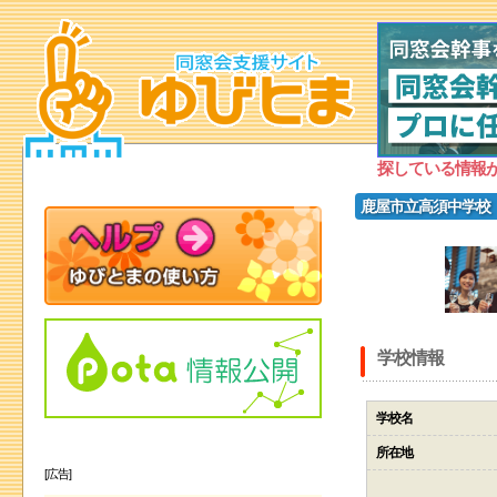
探している情報
鹿屋市立高須中学校
学校情報
学校名
所在地
[広告]