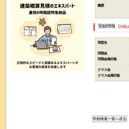
概要
登録情報（
詳細は
同窓生
同期会
同期会掲示板
クラス会
クラス会掲示板