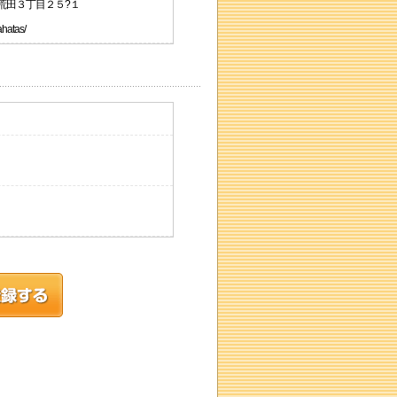
下荒田３丁目２５?１
hatas/