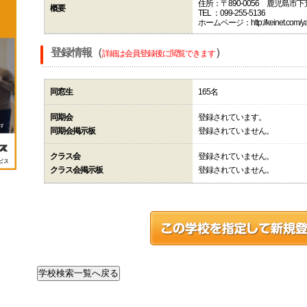
住所：〒890-0056 鹿児島市
概要
TEL ：099-255-5136
ホームページ：http://keinet.com/ya
登録情報（
）
詳細は会員登録後に閲覧できます
同窓生
165名
同期会
登録されています。
同期会掲示板
登録されていません。
クラス会
登録されていません。
クラス会掲示板
登録されていません。