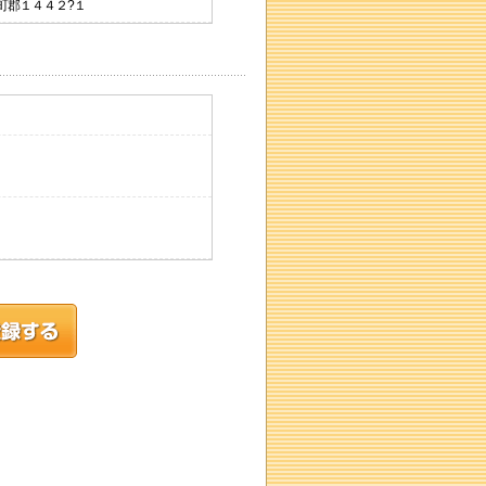
娃町郡１４４２?１