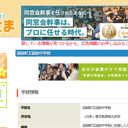
探している情報が見つかるかも。広告掲載のお申し込みも
頴娃町立頴娃中学校
学校情報
学校名
頴娃町立頴娃中学校
所在地
（日本）鹿児島県南九州市
頴娃町立頴娃中学校に在籍した
概要