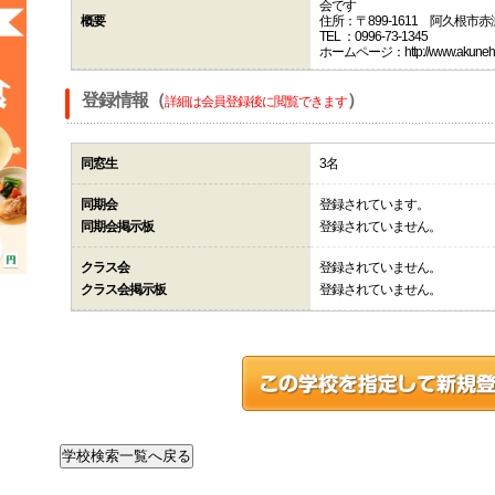
会です
概要
住所：〒899-1611 阿久根市赤
TEL ：0996-73-1345
ホームページ：http://www.akunehp.c
登録情報（
）
詳細は会員登録後に閲覧できます
同窓生
3名
同期会
登録されています。
同期会掲示板
登録されていません。
クラス会
登録されていません。
クラス会掲示板
登録されていません。