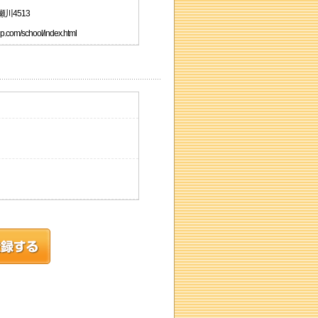
瀬川4513
om/school/index.html