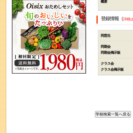
概要
登録情報（
詳細は
同窓生
同期会
同期会掲示板
クラス会
クラス会掲示板