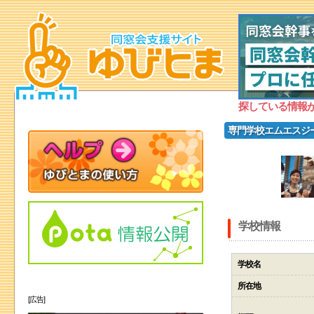
探している情報
専門学校エムエスジ
学校情報
学校名
所在地
[広告]