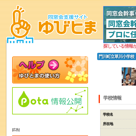
探している情報
門川町立草川小学校
学校情報
学校名
所在地
[広告]