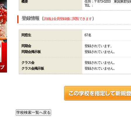
概要
住所：〒873-0203 東国東
TEL ：
登録情報（
）
詳細は会員登録後に閲覧できます
同窓生
67名
同期会
登録されています。
同期会掲示板
登録されていません。
クラス会
登録されていません。
クラス会掲示板
登録されていません。