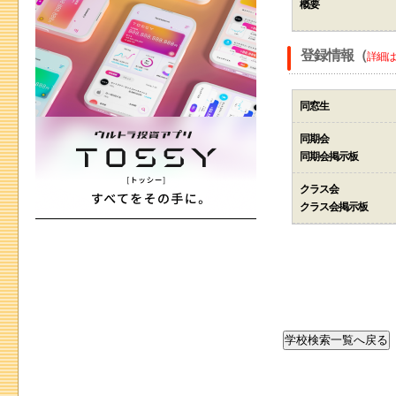
概要
登録情報（
詳細は
同窓生
同期会
同期会掲示板
クラス会
クラス会掲示板