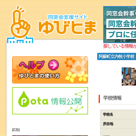
探している情報
阿蘇町立内牧小学校
学校情報
学校名
所在地
[広告]