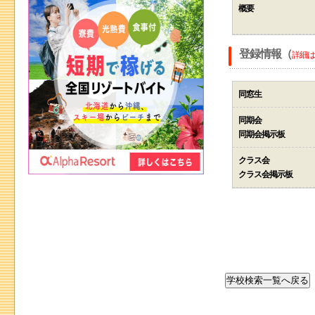
概要
登録情報（
詳細は
同窓生
同期会
同期会掲示板
クラス会
クラス会掲示板