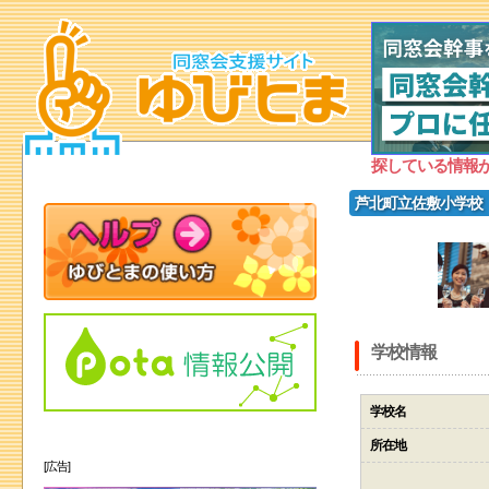
探している情報
芦北町立佐敷小学校
学校情報
学校名
所在地
[広告]