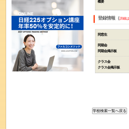
概要
登録情報（
詳細は
同窓生
同期会
同期会掲示板
クラス会
クラス会掲示板