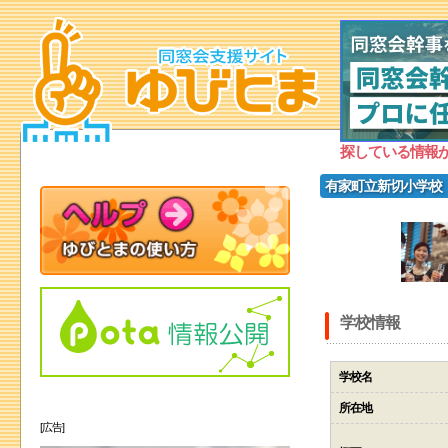
探している情報
有家町立新切小学校
学校情報
学校名
所在地
[広告]