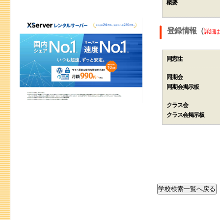
概要
登録情報（
詳細は
同窓生
同期会
同期会掲示板
クラス会
クラス会掲示板