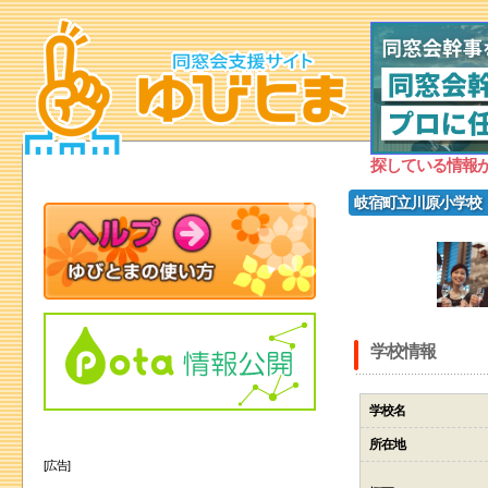
探している情報
岐宿町立川原小学校
学校情報
学校名
所在地
[広告]