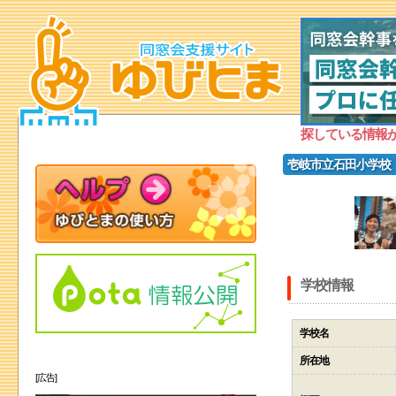
探している情報
壱岐市立石田小学校
学校情報
学校名
所在地
[広告]