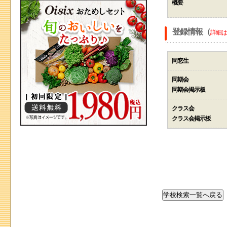
概要
登録情報（
詳細は
同窓生
同期会
同期会掲示板
クラス会
クラス会掲示板