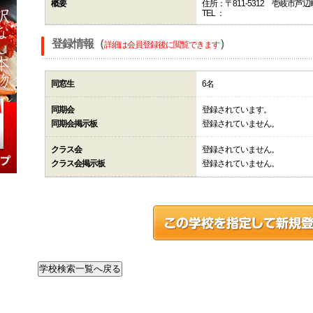
概要
住所：〒811-5312 壱岐市
TEL ：
登録情報（
）
詳細は会員登録後に閲覧できます
同窓生
6名
同期会
登録されています。
同期会掲示板
登録されていません。
クラス会
登録されていません。
クラス会掲示板
登録されていません。