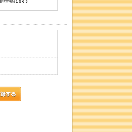
芦辺町諸吉南触１５６５