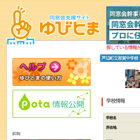
探している情報
芦辺町立那賀中学校
学校情報
学校名
所在地
[広告]