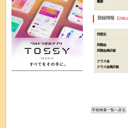
概要
登録情報（
詳細は
同窓生
同期会
同期会掲示板
クラス会
クラス会掲示板