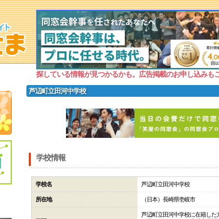
探している情報が見つかるかも。広告掲載のお申し込みも
芦辺町立田河中学校
学校情報
学校名
芦辺町立田河中学校
所在地
（日本）長崎県壱岐市
芦辺町立田河中学校に在籍した