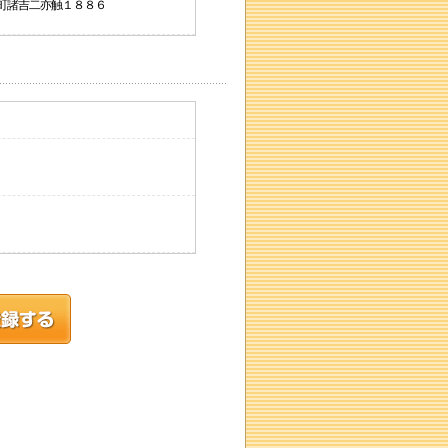
芦辺町諸吉二亦触１８８６