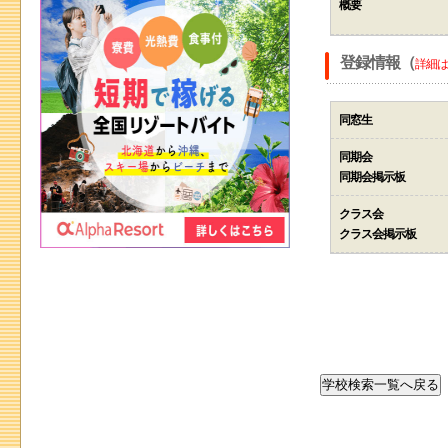
概要
登録情報（
詳細は
同窓生
同期会
同期会掲示板
クラス会
クラス会掲示板