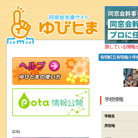
探している情報
有明町立有明南小学
学校情報
学校名
所在地
[広告]