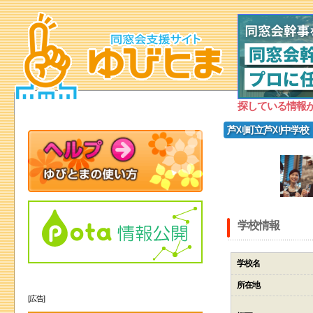
探している情報
芦刈町立芦刈中学校
学校情報
学校名
所在地
[広告]