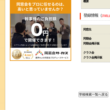
概要
登録情報（
詳細は
同窓生
同期会
同期会掲示板
クラス会
クラス会掲示板