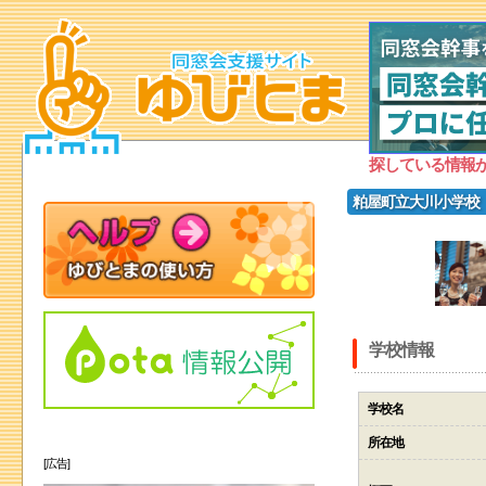
探している情報
粕屋町立大川小学校
学校情報
学校名
所在地
[広告]