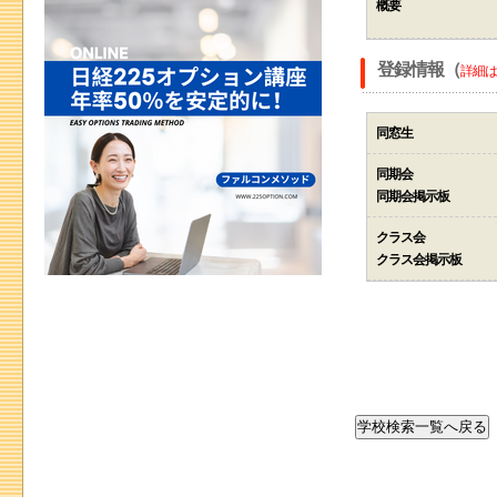
概要
登録情報（
詳細は
同窓生
同期会
同期会掲示板
クラス会
クラス会掲示板