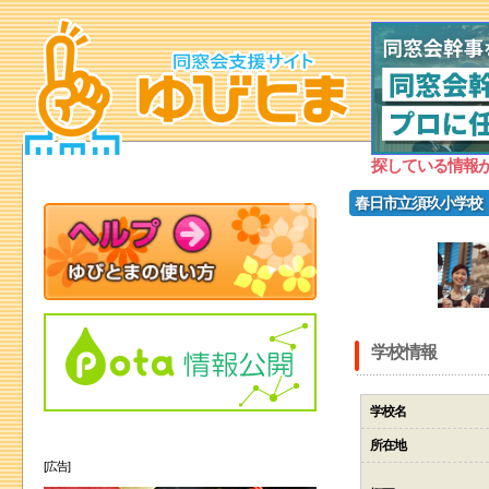
探している情報
春日市立須玖小学校
学校情報
学校名
所在地
[広告]