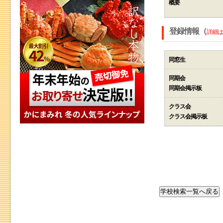
概要
登録情報（
詳細は
同窓生
同期会
同期会掲示板
クラス会
クラス会掲示板