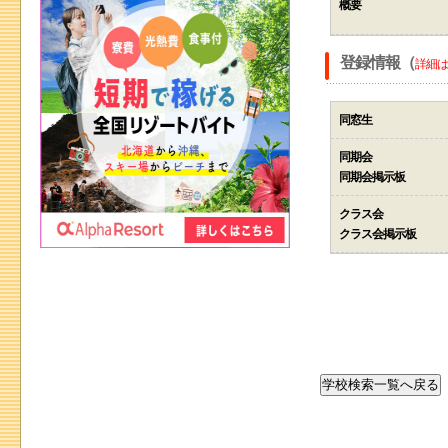
概要
登録情報（
詳細は
同窓生
同期会
同期会掲示板
クラス会
クラス会掲示板