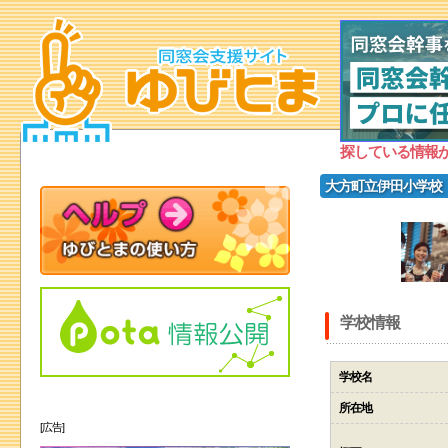
探している情報
大方町立伊田小学校
学校情報
学校名
所在地
[広告]