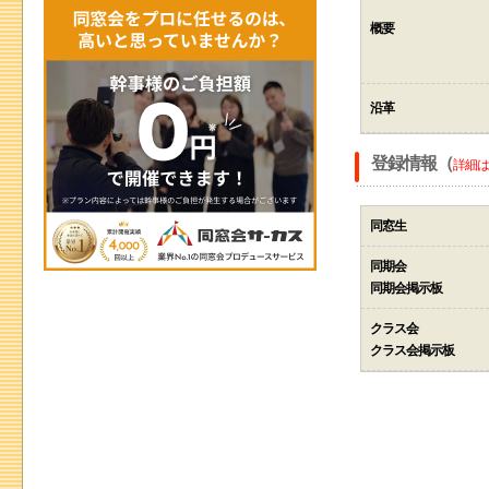
概要
沿革
登録情報（
詳細は
同窓生
同期会
同期会掲示板
クラス会
クラス会掲示板