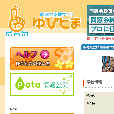
探している情報
高知県立窪川高等学
学校情報
学校名
所在地
[広告]