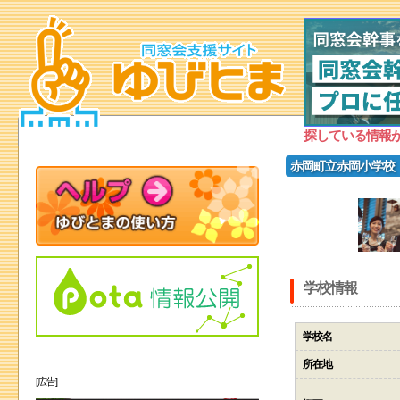
探している情報
赤岡町立赤岡小学校
学校情報
学校名
所在地
[広告]