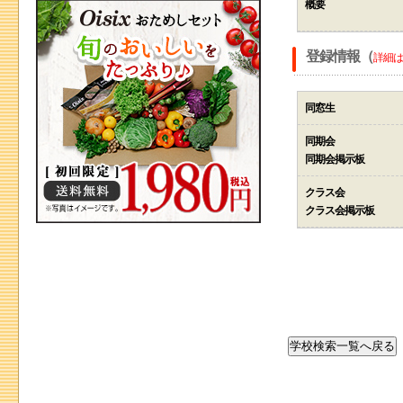
概要
登録情報（
詳細は
同窓生
同期会
同期会掲示板
クラス会
クラス会掲示板