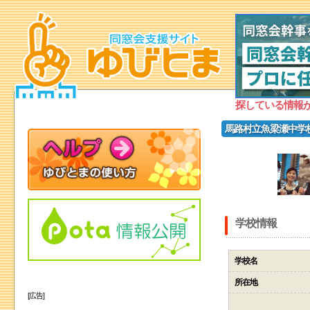
探している情報
馬路村立魚梁瀬中学
学校情報
学校名
所在地
[広告]