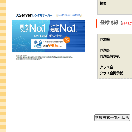
概要
登録情報（
詳細は
同窓生
同期会
同期会掲示板
クラス会
クラス会掲示板