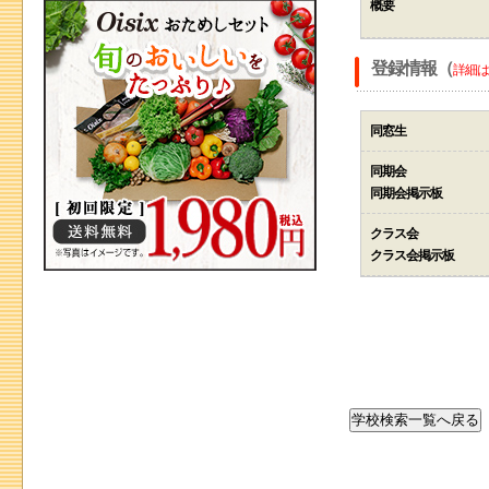
概要
登録情報（
詳細は
同窓生
同期会
同期会掲示板
クラス会
クラス会掲示板