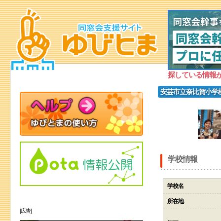
探している情報
安芸市立奈比賀小学
学校情報
学校名
所在地
[広告]