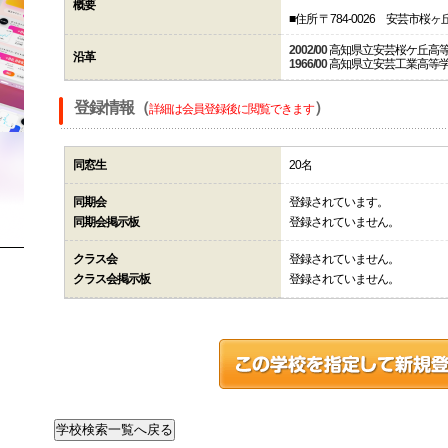
概要
■住所 〒784-0026 安芸市桜
2002/00
高知県立安芸桜ケ丘高
沿革
1966/00
高知県立安芸工業高等
登録情報（
）
詳細は会員登録後に閲覧できます
同窓生
20名
同期会
登録されています。
同期会掲示板
登録されていません。
クラス会
登録されていません。
クラス会掲示板
登録されていません。