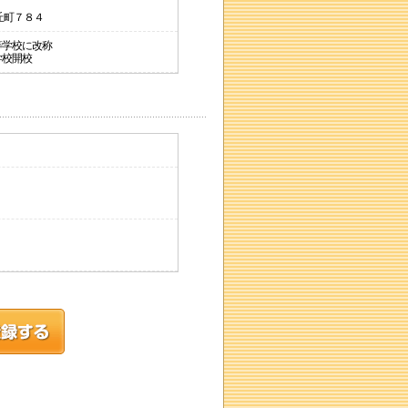
ヶ丘町７８４
等学校に改称
学校開校