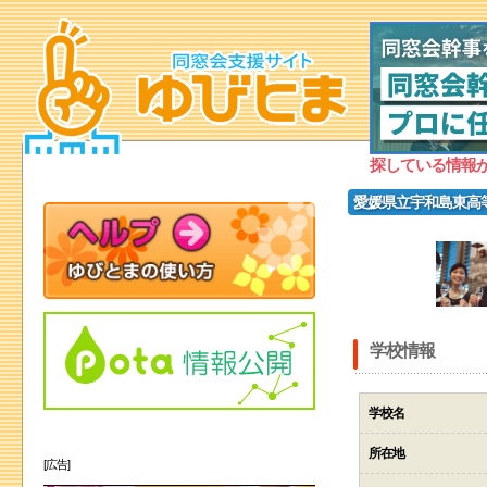
探している情報
愛媛県立宇和島東高
学校情報
学校名
所在地
[広告]