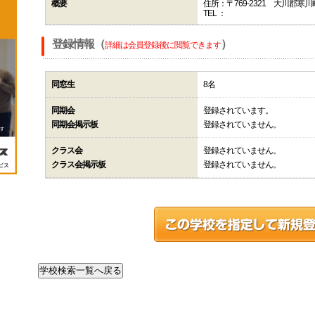
概要
住所：〒769-2321 大川郡寒
TEL ：
登録情報（
）
詳細は会員登録後に閲覧できます
同窓生
8名
同期会
登録されています。
同期会掲示板
登録されていません。
クラス会
登録されていません。
クラス会掲示板
登録されていません。