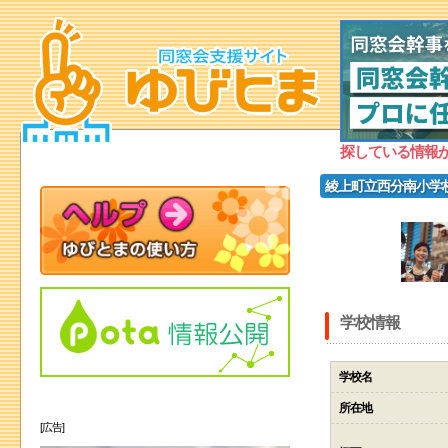
探している情報
綾上町立西分南小学
学校情報
学校名
所在地
[広告]