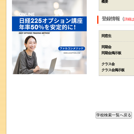
概要
登録情報（
詳細は
同窓生
同期会
同期会掲示板
クラス会
クラス会掲示板