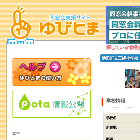
探している情報
池田町立三縄小学校
学校情報
学校名
所在地
[広告]
概要