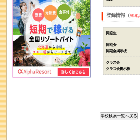
登録情報（
詳細は
同窓生
同期会
同期会掲示板
クラス会
クラス会掲示板