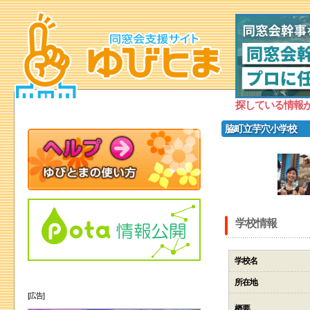
探している情報
脇町立芋穴小学校
学校情報
学校名
所在地
[広告]
概要