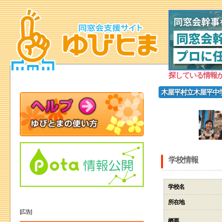
探している情報
木屋平村立木屋平中
学校情報
学校名
所在地
[広告]
概要