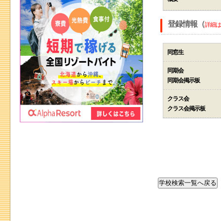
登録情報（
詳細は
同窓生
同期会
同期会掲示板
クラス会
クラス会掲示板