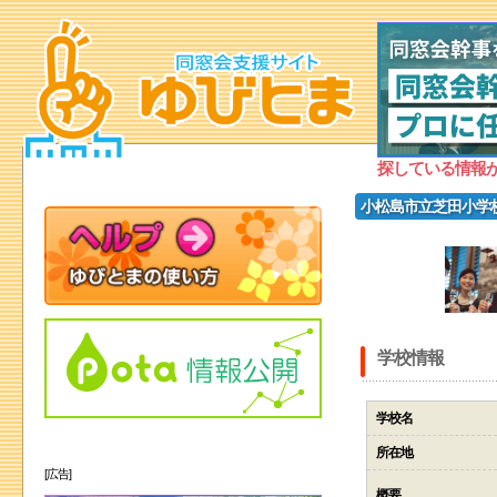
探している情報
小松島市立芝田小学
学校情報
学校名
所在地
[広告]
概要