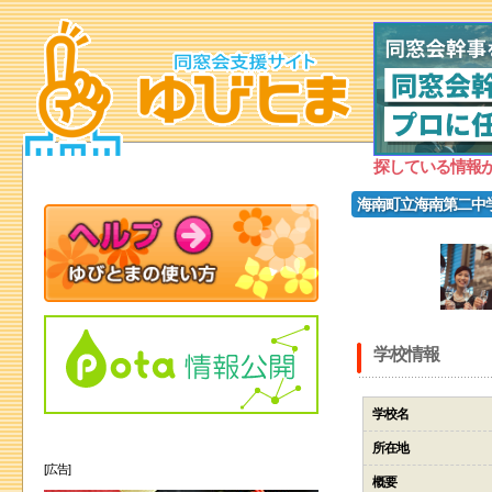
探している情報
海南町立海南第二中
学校情報
学校名
所在地
[広告]
概要