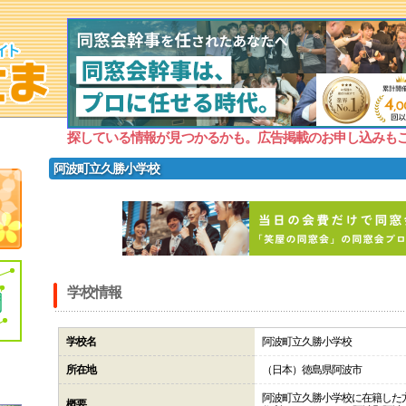
探している情報が見つかるかも。広告掲載のお申し込みも
阿波町立久勝小学校
学校情報
学校名
阿波町立久勝小学校
所在地
（日本）徳島県阿波市
阿波町立久勝小学校に在籍した
概要