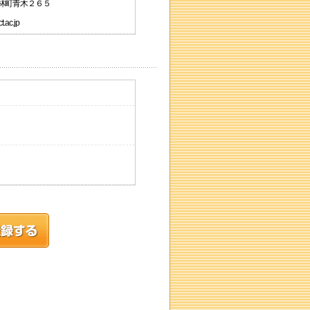
能林町青木２６５
ac.jp