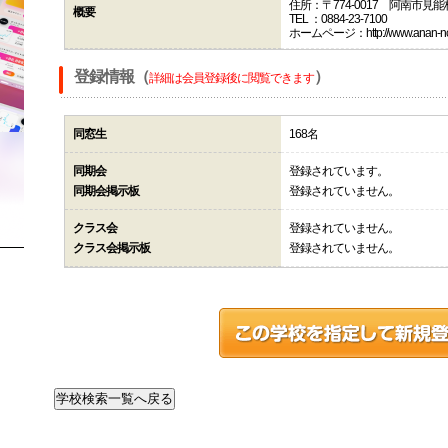
住所：〒774-0017 阿南市見
概要
TEL ：0884-23-7100
ホームページ：http://www.anan-nct.
登録情報（
）
詳細は会員登録後に閲覧できます
同窓生
168名
同期会
登録されています。
同期会掲示板
登録されていません。
クラス会
登録されていません。
クラス会掲示板
登録されていません。