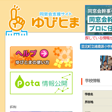
探している情報
芸北町立雄鹿原小学
学校情報
学校名
所在地
[広告]