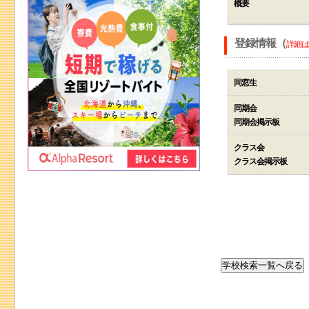
概要
登録情報（
詳細は
同窓生
同期会
同期会掲示板
クラス会
クラス会掲示板