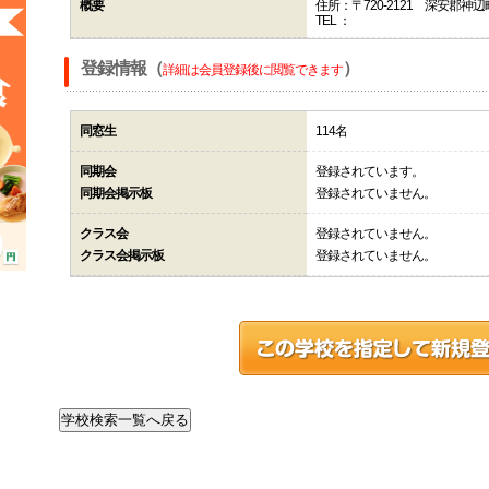
概要
住所：〒720-2121 深安郡神
TEL ：
登録情報（
）
詳細は会員登録後に閲覧できます
同窓生
114名
同期会
登録されています。
同期会掲示板
登録されていません。
クラス会
登録されていません。
クラス会掲示板
登録されていません。